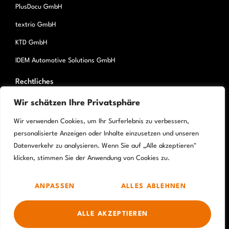
PlusDocu GmbH
textrio GmbH
KTD GmbH
IDEM Automotive Solutions GmbH
Rechtliches
Wir schätzen Ihre Privatsphäre
Datenschutz
Wir verwenden Cookies, um Ihr Surferlebnis zu verbessern,
personalisierte Anzeigen oder Inhalte einzusetzen und unseren
Impressum
Datenverkehr zu analysieren. Wenn Sie auf „Alle akzeptieren"
klicken, stimmen Sie der Anwendung von Cookies zu.
© 2025 – IDEM Doku GmbH – member of PlusLingua Group – Alle
ANPASSEN
ALLES ABLEHNEN
Rechte vorbehalten.
ALLE AKZEPTIEREN
Realisiert durch
Responsive Webdesign
Hamburg