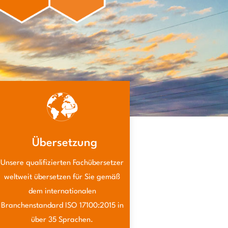
Übersetzung
Unsere qualifizierten Fachübersetzer
weltweit übersetzen für Sie gemäß
dem internationalen
Branchenstandard ISO 17100:2015 in
über 35 Sprachen.