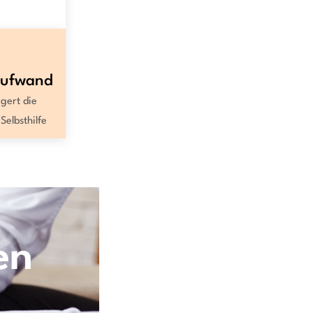
aufwand
gert die
Selbsthilfe
en