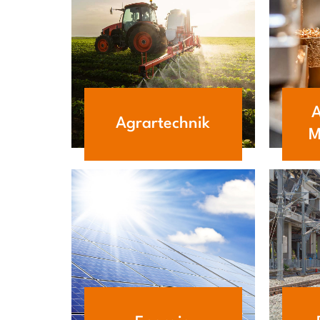
A
Agrartechnik
M