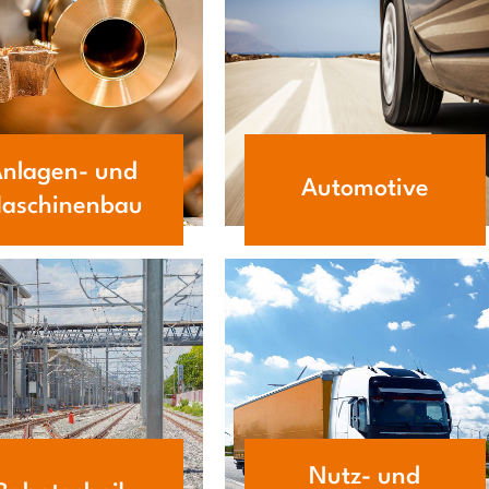
nlagen- und
Automotive
aschinenbau
Nutz- und