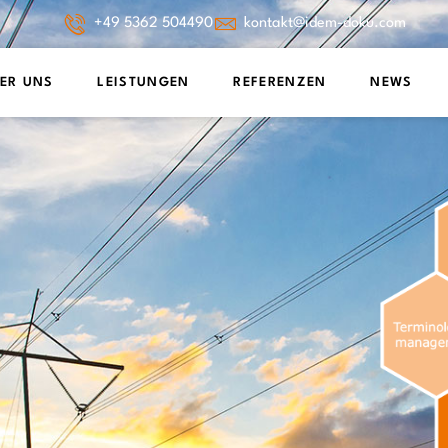
+49 5362 504490
kontakt@idem-doku.com
ER UNS
LEISTUNGEN
REFERENZEN
NEWS